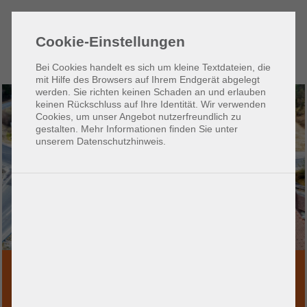
Zum
Zur
Seiteninhalt
Hauptnavigation
Cookie-Einstellungen
(1)
(2)
Bei Cookies handelt es sich um kleine Textdateien, die
mit Hilfe des Browsers auf Ihrem Endgerät abgelegt
werden. Sie richten keinen Schaden an und erlauben
keinen Rückschluss auf Ihre Identität. Wir verwenden
Cookies, um unser Angebot nutzerfreundlich zu
gestalten. Mehr Informationen finden Sie unter
unserem Datenschutzhinweis.
ur
eitreise
Projekt: