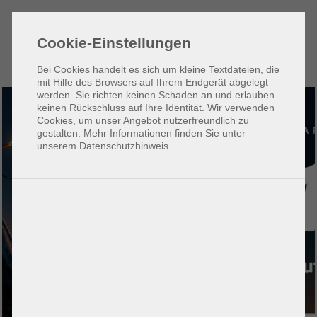
Zum
Zur
Seiteninhalt
Hauptnavigation
Cookie-Einstellungen
(1)
(2)
Bei Cookies handelt es sich um kleine Textdateien, die
mit Hilfe des Browsers auf Ihrem Endgerät abgelegt
werden. Sie richten keinen Schaden an und erlauben
keinen Rückschluss auf Ihre Identität. Wir verwenden
Cookies, um unser Angebot nutzerfreundlich zu
gestalten. Mehr Informationen finden Sie unter
unserem Datenschutzhinweis.
Zur
Zeitreise