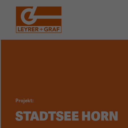
Zum
Zur
Seiteninhalt
Hauptnavigation
(1)
(2)
Projekt:
STADTSEE HORN