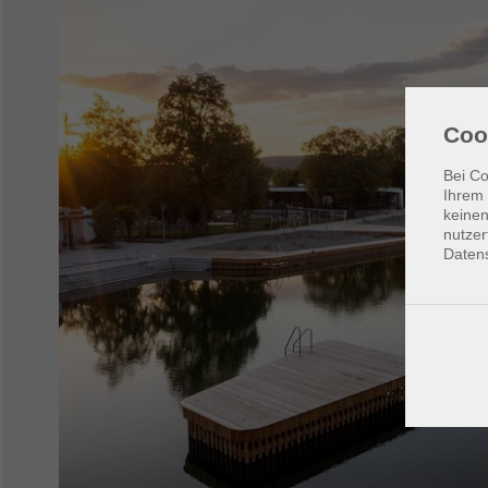
Coo
Bei Co
Ihrem 
keinen
nutzer
Daten