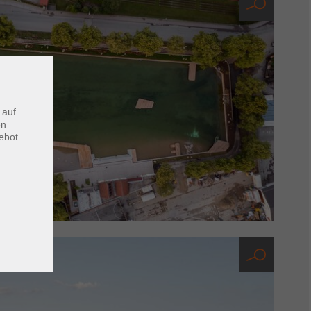
 auf
en
ebot